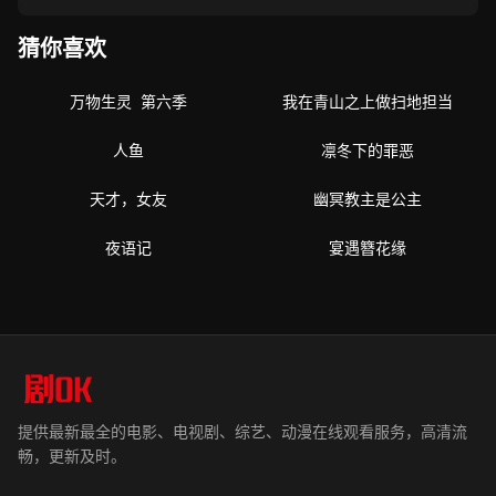
猜你喜欢
万物生灵 第六季
我在青山之上做扫地担当
全7集
全14集
人鱼
凛冬下的罪恶
更新至10集
更新至18集
天才，女友
幽冥教主是公主
更新至16集
全15集
夜语记
宴遇簪花缘
更新至16集
全12集
提供最新最全的电影、电视剧、综艺、动漫在线观看服务，高清流
畅，更新及时。