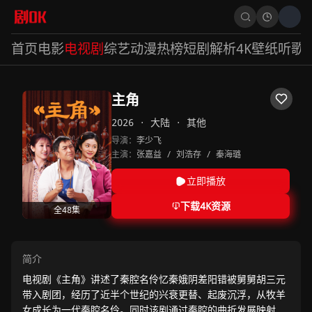
首页
电影
电视剧
综艺
动漫
热榜
短剧
解析
4K壁纸
听歌
主角
2026
·
大陆
·
其他
导演：
李少飞
主演：
张嘉益
/
刘浩存
/
秦海璐
立即播放
下载4K资源
全48集
简介
电视剧《主角》讲述了秦腔名伶忆秦娥阴差阳错被舅舅胡三元
带入剧团，经历了近半个世纪的兴衰更替、起废沉浮，从牧羊
女成长为一代秦腔名伶。同时该剧通过秦腔的曲折发展映射大