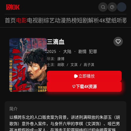
首页
电影
电视剧
综艺
动漫
热榜
短剧
解析
4K壁纸
听歌
三滴血
2025
·
大陆
·
剧情
犯罪
导演：
康博
主演：
胡歌
/
文淇
/
高子淇
立即播放
下载4K资源
简介
以横跨东北的人口贩卖案为背景，讲述刑满释放的朱邵玉（胡
歌饰）意外卷入案件，与身怀六甲的李棋（文淇饰）、哑巴男
孩冰棍假扮成一家人，在游走于犯罪网络的过程中揭露家族式