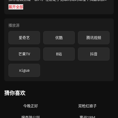
人口贩卖的黑暗链条。
展开全部
播放源
爱奇艺
优酷
腾讯视频
芒果TV
B站
抖音
xigua
猜你喜欢
今晚正好
双枪红娘子
搜查琉公圳
寒战1994